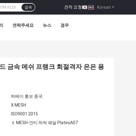
견적 요청
|
Korean
검색
리
연락주세요
뉴스
경우
 금속 메쉬 프랭크 회절격자 은은 용
허베이 홍보 중국.
X MESH
ISO9001:2015
Ｘ MESH-안티 하락 페달 PlatesA07