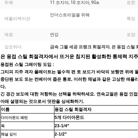
두께:
11 조지아, 10 조지아, 9Ga.
표준:
인더스트리얼을 위해
애플리케이션:
특징:
재료:
연강
포장:
강조하다:
금속 그물 세공 프랭크 회절격자
,
은 용접 스틸
은 용접 스틸 회절격자에서 뜨거운 침지된 활성화한 통제력 지
용접된 스틸 그레이팅 도입 :
그티피 지주 격자 플레이트는 필수적 편 토 보드가 바닥의 보행면 위에
중단된 보도 또는 컨베이어 좁은 통로, 이러한 채널과 같은 고상한 애
다,
긴 경간 보도에 대한 저항하는 선택을 하락하세요. 연속교절은 용접 인접
아래 설명되는 것으로서 덧판을 상세화하기.
이름
용접 스틸 회절격자
5개 다이아몬드
다이아몬드 패턴
23-1/4"
폭
2-1/2"
채널 깊이