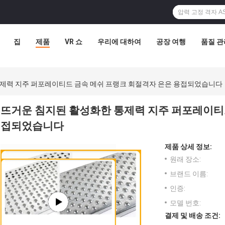
집
제품
VR 쇼
우리에 대하여
공장 여행
품질 관
제력 지주 퍼포레이티드 금속 메쉬 프랭크 회절격자 은은 용접되었습니다
뜨거운 침지된 활성화한 통제력 지주 퍼포레이티드
접되었습니다
제품 상세 정보:
원래 장소:
브랜드 이름:
인증:
모델 번호:
결제 및 배송 조건: