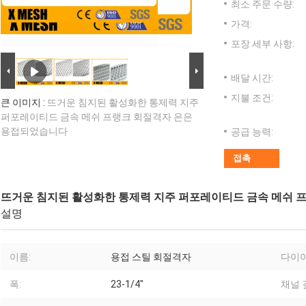
최소 주문 수량:
가격:
포장 세부 사항:
배달 시간:
지불 조건:
큰 이미지 :
뜨거운 침지된 활성화한 통제력 지주
퍼포레이티드 금속 메쉬 프랭크 회절격자 은은
용접되었습니다
공급 능력:
접촉
뜨거운 침지된 활성화한 통제력 지주 퍼포레이티드 금속 메쉬 
설명
이름:
용접 스틸 회절격자
다이아
폭:
23-1/4"
채널 