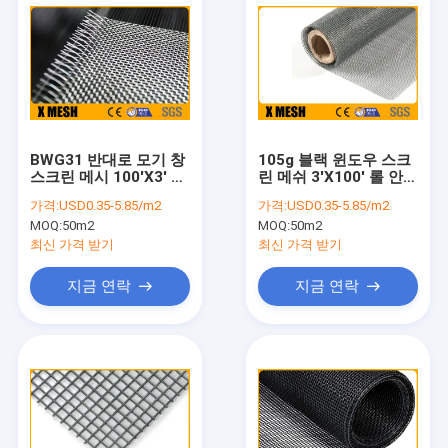
BWG31 반대로 모기 창
105g 블랙 윈도우 스크
스크린 메시 100'X3' 좋
린 메쉬 3'X100' 롤 안티
은 강인성
모기
가격:
USD0.35-5.85/m2
가격:
USD0.35-5.85/m2
MOQ:
50m2
MOQ:
50m2
최신 가격 받기
최신 가격 받기
지금 연락
지금 연락
집
제품
VR 쇼