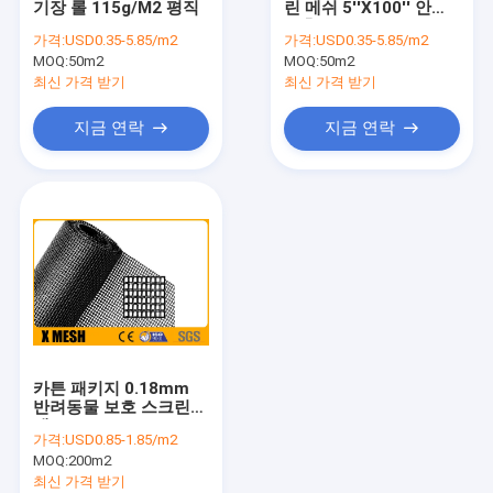
기장 롤 115g/M2 평직
린 메쉬 5''X100'' 안티
보안 금속 펜싱
곤충
가격:
USD0.35-5.85/m2
가격:
USD0.35-5.85/m2
MOQ:
용접 강철 격자
50m2
MOQ:
50m2
최신 가격 받기
최신 가격 받기
돌망태 와이어 메쉬
지금 연락
지금 연락
천공된 금속 메쉬
확장된 금속 메쉬
창 스크린 메쉬
건설 철망
스테인레스 스틸 용접 메쉬
카튼 패키지 0.18mm
아연 도금 용접 메쉬
반려동물 보호 스크린
맷
가격:
USD0.85-1.85/m2
짠 와이어 메쉬
MOQ:
200m2
최신 가격 받기