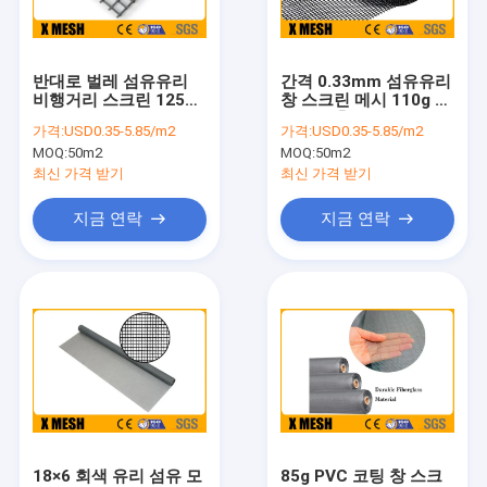
우리에 대하여
공장 여행
반대로 벌레 섬유유리
간격 0.33mm 섬유유리
비행거리 스크린 125g
창 스크린 메시 110g 반
품질 관리
PVC 입히는 섬유유리
대로 곤충
가격:
USD0.35-5.85/m2
가격:
USD0.35-5.85/m2
메시
MOQ:
50m2
MOQ:
50m2
연락주세요
최신 가격 받기
최신 가격 받기
뉴스
지금 연락
지금 연락
경우
금속 메쉬 펜싱
체인 링크 메쉬 펜싱
안티 등반 메쉬 울타리
18×6 회색 유리 섬유 모
85g PVC 코팅 창 스크