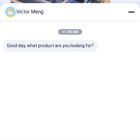
Victor Meng
11:38 AM
Certificates
Good day, what product are you looking for?
ISO9001 Certificate
Desktop Site
홈
사이트맵
연락처
Privacy Policy
사이트맵
품질
금속 메쉬 펜싱
중국 공장.Copyright © 2025 Anping Yuanfengrun