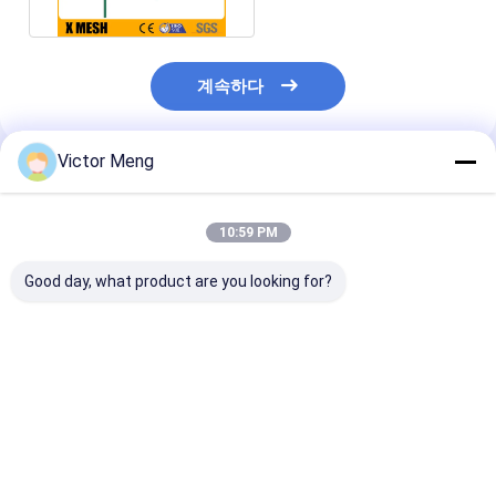
계속하다
Victor Meng
추천된 제품
10:59 PM
Good day, what product are you looking for?
공항 BS EN
용접된 수평식 도선 사
패브 2400 일련
13438:2005 표준 표면
이 거리 200 밀리미터
직류 전기로 자극
품질 파우더 코팅된
를 방어하는 지름 5 밀
장을 방어하는 장
FAV 시리즈 울타리
리미터 금속 그물 세공
위 690 Mpa 금
세공 보안
최고의 가격
최고의 가격
최고의 