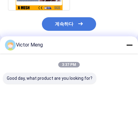
계속하다
Victor Meng
추천된 제품
3:37 PM
Good day, what product are you looking for?
카튼 패키지 0.18mm
Pvc 코팅 반려동물 반
불에 저항하는 
반려동물 보호 스크린
딧불이 방지 스크린 개
방지 스크린 Mesh
맷
스크린을위한 쉬운 청소
280g 평방 미터 
사각형 디자인
치 너비
최고의 가격
최고의 가격
최고의 