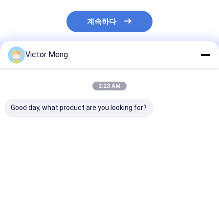
계속하다
Victor Meng
추천된 제품
3:23 AM
Good day, what product are you looking for?
건축 650g/M2를 위한
유연한 강한 평면 직물
높은 견고성 건설
Q235 철강선에 의하여
유리 섬유 Mesh 롤
유리섬유 천 크
용접되는 메시 장
50m X 1.5m 산업용
6x6cm
최고의 가격
최고의 가격
최고의 