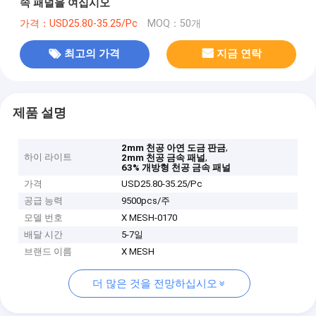
속 패널을 여십시오
가격：USD25.80-35.25/Pc
MOQ：50개
최고의 가격
지금 연락
제품 설명
,
2mm 천공 아연 도금 판금
하이 라이트
,
2mm 천공 금속 패널
63% 개방형 천공 금속 패널
가격
USD25.80-35.25/Pc
공급 능력
9500pcs/주
모델 번호
X MESH-0170
배달 시간
5-7일
브랜드 이름
X MESH
더 많은 것을 전망하십시오