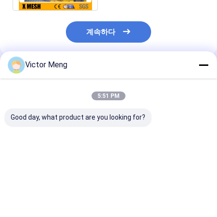
계속하다
Victor Meng
추천된 제품
5:51 PM
Good day, what product are you looking for?
철근 피치와의 사이에서
화학 공장 내가 종류 용
Bs729 표준 기
30 밀리미터를 낳는 시
접 스틸 회절격자 알루
장 아연도강 회
멘트 플랜트 300 시리
미늄 합금 재질 폭 1m을
크로스 바 5 밀
즈 소재 스테인레스 강
방해합니다
회절격자
최고의 가격
최고의 가격
최고의 