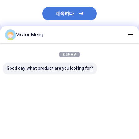
계속하다
Victor Meng
추천된 제품
8:59 AM
Good day, what product are you looking for?
철근 피치와의 사이에서
화학 공장 내가 종류 용
Bs729 표준 기
30 밀리미터를 낳는 시
접 스틸 회절격자 알루
장 아연도강 회
멘트 플랜트 300 시리
미늄 합금 재질 폭 1m을
크로스 바 5 밀
즈 소재 스테인레스 강
방해합니다
회절격자
최고의 가격
최고의 가격
최고의 